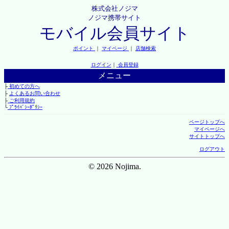
株式会社ノジマ
ノジマ携帯サイト
モバイル会員サイト
ポイント
｜
マイページ
｜
店舗検索
ログイン
｜
会員登録
メニュー
├
初めての方へ
├
よくあるお問い合わせ
├
ご利用規約
└
ﾌﾟﾗｲﾊﾞｼｰﾎﾟﾘｼｰ
ページトップへ
マイページへ
サイトトップへ
ログアウト
© 2026 Nojima.