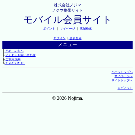
株式会社ノジマ
ノジマ携帯サイト
モバイル会員サイト
ポイント
｜
マイページ
｜
店舗検索
ログイン
｜
会員登録
メニュー
├
初めての方へ
├
よくあるお問い合わせ
├
ご利用規約
└
ﾌﾟﾗｲﾊﾞｼｰﾎﾟﾘｼｰ
ページトップへ
マイページへ
サイトトップへ
ログアウト
© 2026 Nojima.