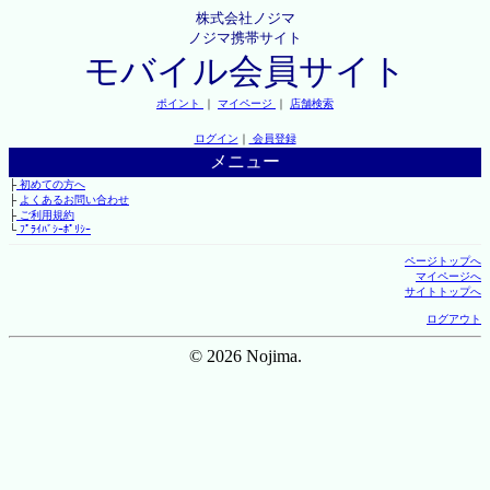
株式会社ノジマ
ノジマ携帯サイト
モバイル会員サイト
ポイント
｜
マイページ
｜
店舗検索
ログイン
｜
会員登録
メニュー
├
初めての方へ
├
よくあるお問い合わせ
├
ご利用規約
└
ﾌﾟﾗｲﾊﾞｼｰﾎﾟﾘｼｰ
ページトップへ
マイページへ
サイトトップへ
ログアウト
© 2026 Nojima.