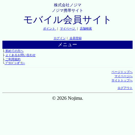
株式会社ノジマ
ノジマ携帯サイト
モバイル会員サイト
ポイント
｜
マイページ
｜
店舗検索
ログイン
｜
会員登録
メニュー
├
初めての方へ
├
よくあるお問い合わせ
├
ご利用規約
└
ﾌﾟﾗｲﾊﾞｼｰﾎﾟﾘｼｰ
ページトップへ
マイページへ
サイトトップへ
ログアウト
© 2026 Nojima.