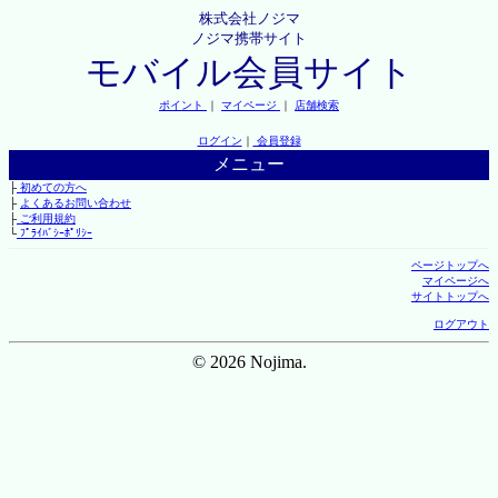
株式会社ノジマ
ノジマ携帯サイト
モバイル会員サイト
ポイント
｜
マイページ
｜
店舗検索
ログイン
｜
会員登録
メニュー
├
初めての方へ
├
よくあるお問い合わせ
├
ご利用規約
└
ﾌﾟﾗｲﾊﾞｼｰﾎﾟﾘｼｰ
ページトップへ
マイページへ
サイトトップへ
ログアウト
© 2026 Nojima.