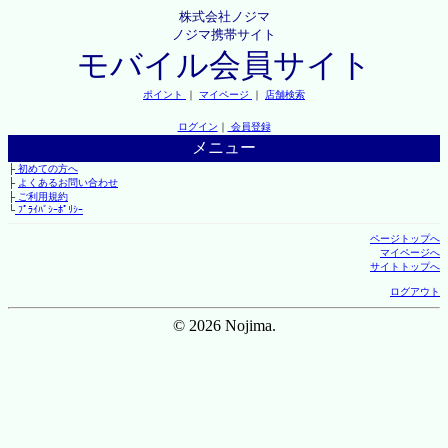
株式会社ノジマ
ノジマ携帯サイト
モバイル会員サイト
ポイント
｜
マイページ
｜
店舗検索
ログイン
｜
会員登録
メニュー
├
初めての方へ
├
よくあるお問い合わせ
├
ご利用規約
└
ﾌﾟﾗｲﾊﾞｼｰﾎﾟﾘｼｰ
ページトップへ
マイページへ
サイトトップへ
ログアウト
© 2026 Nojima.