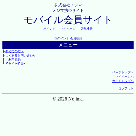
株式会社ノジマ
ノジマ携帯サイト
モバイル会員サイト
ポイント
｜
マイページ
｜
店舗検索
ログイン
｜
会員登録
メニュー
├
初めての方へ
├
よくあるお問い合わせ
├
ご利用規約
└
ﾌﾟﾗｲﾊﾞｼｰﾎﾟﾘｼｰ
ページトップへ
マイページへ
サイトトップへ
ログアウト
© 2026 Nojima.