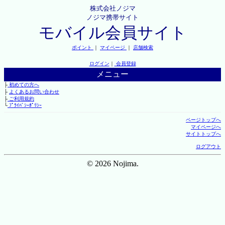
株式会社ノジマ
ノジマ携帯サイト
モバイル会員サイト
ポイント
｜
マイページ
｜
店舗検索
ログイン
｜
会員登録
メニュー
├
初めての方へ
├
よくあるお問い合わせ
├
ご利用規約
└
ﾌﾟﾗｲﾊﾞｼｰﾎﾟﾘｼｰ
ページトップへ
マイページへ
サイトトップへ
ログアウト
© 2026 Nojima.