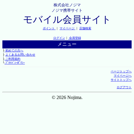
株式会社ノジマ
ノジマ携帯サイト
モバイル会員サイト
ポイント
｜
マイページ
｜
店舗検索
ログイン
｜
会員登録
メニュー
├
初めての方へ
├
よくあるお問い合わせ
├
ご利用規約
└
ﾌﾟﾗｲﾊﾞｼｰﾎﾟﾘｼｰ
ページトップへ
マイページへ
サイトトップへ
ログアウト
© 2026 Nojima.