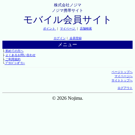
株式会社ノジマ
ノジマ携帯サイト
モバイル会員サイト
ポイント
｜
マイページ
｜
店舗検索
ログイン
｜
会員登録
メニュー
├
初めての方へ
├
よくあるお問い合わせ
├
ご利用規約
└
ﾌﾟﾗｲﾊﾞｼｰﾎﾟﾘｼｰ
ページトップへ
マイページへ
サイトトップへ
ログアウト
© 2026 Nojima.