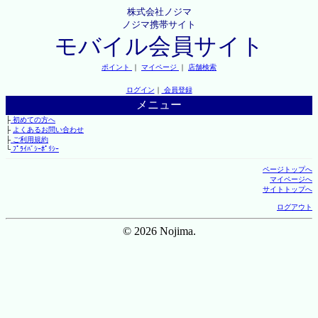
株式会社ノジマ
ノジマ携帯サイト
モバイル会員サイト
ポイント
｜
マイページ
｜
店舗検索
ログイン
｜
会員登録
メニュー
├
初めての方へ
├
よくあるお問い合わせ
├
ご利用規約
└
ﾌﾟﾗｲﾊﾞｼｰﾎﾟﾘｼｰ
ページトップへ
マイページへ
サイトトップへ
ログアウト
© 2026 Nojima.