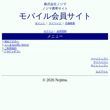
株式会社ノジマ
ノジマ携帯サイト
モバイル会員サイト
ポイント
｜
マイページ
｜
店舗検索
ログイン
｜
会員登録
メニュー
├
初めての方へ
├
よくあるお問い合わせ
├
ご利用規約
└
ﾌﾟﾗｲﾊﾞｼｰﾎﾟﾘｼｰ
ページトップへ
マイページへ
サイトトップへ
ログアウト
© 2026 Nojima.