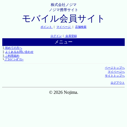
株式会社ノジマ
ノジマ携帯サイト
モバイル会員サイト
ポイント
｜
マイページ
｜
店舗検索
ログイン
｜
会員登録
メニュー
├
初めての方へ
├
よくあるお問い合わせ
├
ご利用規約
└
ﾌﾟﾗｲﾊﾞｼｰﾎﾟﾘｼｰ
ページトップへ
マイページへ
サイトトップへ
ログアウト
© 2026 Nojima.