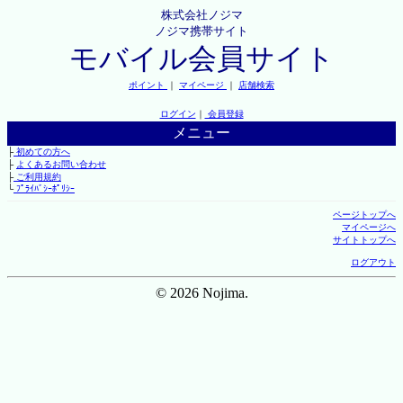
株式会社ノジマ
ノジマ携帯サイト
モバイル会員サイト
ポイント
｜
マイページ
｜
店舗検索
ログイン
｜
会員登録
メニュー
├
初めての方へ
├
よくあるお問い合わせ
├
ご利用規約
└
ﾌﾟﾗｲﾊﾞｼｰﾎﾟﾘｼｰ
ページトップへ
マイページへ
サイトトップへ
ログアウト
© 2026 Nojima.