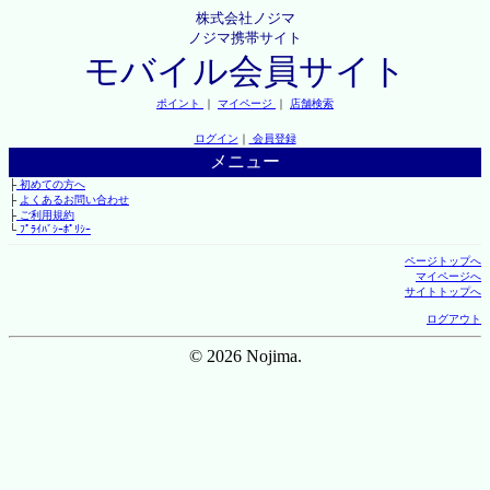
株式会社ノジマ
ノジマ携帯サイト
モバイル会員サイト
ポイント
｜
マイページ
｜
店舗検索
ログイン
｜
会員登録
メニュー
├
初めての方へ
├
よくあるお問い合わせ
├
ご利用規約
└
ﾌﾟﾗｲﾊﾞｼｰﾎﾟﾘｼｰ
ページトップへ
マイページへ
サイトトップへ
ログアウト
© 2026 Nojima.