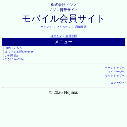
株式会社ノジマ
ノジマ携帯サイト
モバイル会員サイト
ポイント
｜
マイページ
｜
店舗検索
ログイン
｜
会員登録
メニュー
├
初めての方へ
├
よくあるお問い合わせ
├
ご利用規約
└
ﾌﾟﾗｲﾊﾞｼｰﾎﾟﾘｼｰ
ページトップへ
マイページへ
サイトトップへ
ログアウト
© 2026 Nojima.