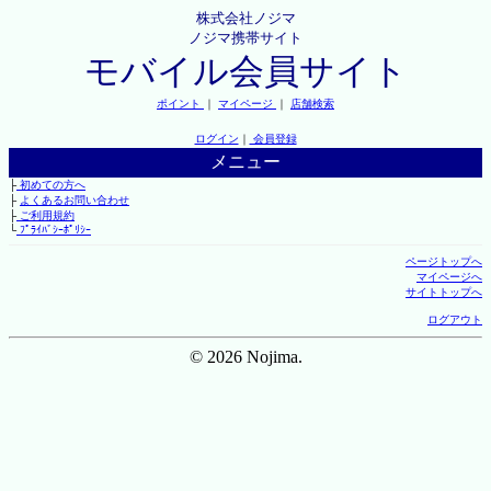
株式会社ノジマ
ノジマ携帯サイト
モバイル会員サイト
ポイント
｜
マイページ
｜
店舗検索
ログイン
｜
会員登録
メニュー
├
初めての方へ
├
よくあるお問い合わせ
├
ご利用規約
└
ﾌﾟﾗｲﾊﾞｼｰﾎﾟﾘｼｰ
ページトップへ
マイページへ
サイトトップへ
ログアウト
© 2026 Nojima.