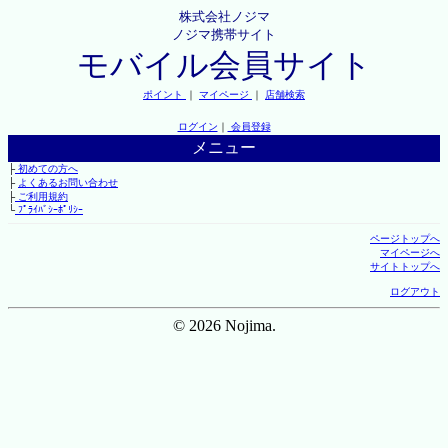
株式会社ノジマ
ノジマ携帯サイト
モバイル会員サイト
ポイント
｜
マイページ
｜
店舗検索
ログイン
｜
会員登録
メニュー
├
初めての方へ
├
よくあるお問い合わせ
├
ご利用規約
└
ﾌﾟﾗｲﾊﾞｼｰﾎﾟﾘｼｰ
ページトップへ
マイページへ
サイトトップへ
ログアウト
© 2026 Nojima.