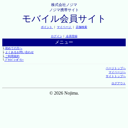
株式会社ノジマ
ノジマ携帯サイト
モバイル会員サイト
ポイント
｜
マイページ
｜
店舗検索
ログイン
｜
会員登録
メニュー
├
初めての方へ
├
よくあるお問い合わせ
├
ご利用規約
└
ﾌﾟﾗｲﾊﾞｼｰﾎﾟﾘｼｰ
ページトップへ
マイページへ
サイトトップへ
ログアウト
© 2026 Nojima.