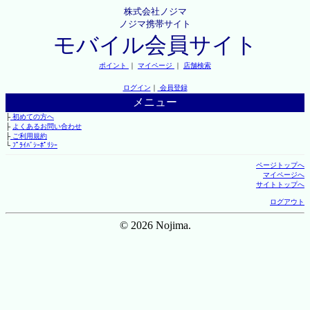
株式会社ノジマ
ノジマ携帯サイト
モバイル会員サイト
ポイント
｜
マイページ
｜
店舗検索
ログイン
｜
会員登録
メニュー
├
初めての方へ
├
よくあるお問い合わせ
├
ご利用規約
└
ﾌﾟﾗｲﾊﾞｼｰﾎﾟﾘｼｰ
ページトップへ
マイページへ
サイトトップへ
ログアウト
© 2026 Nojima.