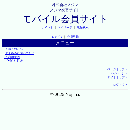
株式会社ノジマ
ノジマ携帯サイト
モバイル会員サイト
ポイント
｜
マイページ
｜
店舗検索
ログイン
｜
会員登録
メニュー
├
初めての方へ
├
よくあるお問い合わせ
├
ご利用規約
└
ﾌﾟﾗｲﾊﾞｼｰﾎﾟﾘｼｰ
ページトップへ
マイページへ
サイトトップへ
ログアウト
© 2026 Nojima.