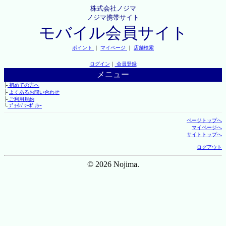
株式会社ノジマ
ノジマ携帯サイト
モバイル会員サイト
ポイント
｜
マイページ
｜
店舗検索
ログイン
｜
会員登録
メニュー
├
初めての方へ
├
よくあるお問い合わせ
├
ご利用規約
└
ﾌﾟﾗｲﾊﾞｼｰﾎﾟﾘｼｰ
ページトップへ
マイページへ
サイトトップへ
ログアウト
© 2026 Nojima.