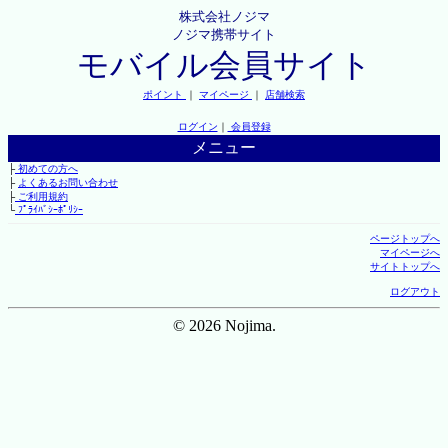
株式会社ノジマ
ノジマ携帯サイト
モバイル会員サイト
ポイント
｜
マイページ
｜
店舗検索
ログイン
｜
会員登録
メニュー
├
初めての方へ
├
よくあるお問い合わせ
├
ご利用規約
└
ﾌﾟﾗｲﾊﾞｼｰﾎﾟﾘｼｰ
ページトップへ
マイページへ
サイトトップへ
ログアウト
© 2026 Nojima.