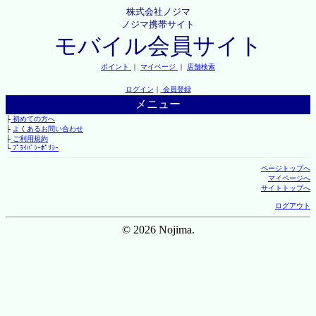
株式会社ノジマ
ノジマ携帯サイト
モバイル会員サイト
ポイント
｜
マイページ
｜
店舗検索
ログイン
｜
会員登録
メニュー
├
初めての方へ
├
よくあるお問い合わせ
├
ご利用規約
└
ﾌﾟﾗｲﾊﾞｼｰﾎﾟﾘｼｰ
ページトップへ
マイページへ
サイトトップへ
ログアウト
© 2026 Nojima.