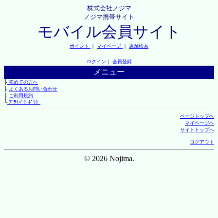
株式会社ノジマ
ノジマ携帯サイト
モバイル会員サイト
ポイント
｜
マイページ
｜
店舗検索
ログイン
｜
会員登録
メニュー
├
初めての方へ
├
よくあるお問い合わせ
├
ご利用規約
└
ﾌﾟﾗｲﾊﾞｼｰﾎﾟﾘｼｰ
ページトップへ
マイページへ
サイトトップへ
ログアウト
© 2026 Nojima.