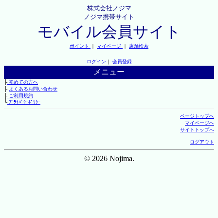
株式会社ノジマ
ノジマ携帯サイト
モバイル会員サイト
ポイント
｜
マイページ
｜
店舗検索
ログイン
｜
会員登録
メニュー
├
初めての方へ
├
よくあるお問い合わせ
├
ご利用規約
└
ﾌﾟﾗｲﾊﾞｼｰﾎﾟﾘｼｰ
ページトップへ
マイページへ
サイトトップへ
ログアウト
© 2026 Nojima.