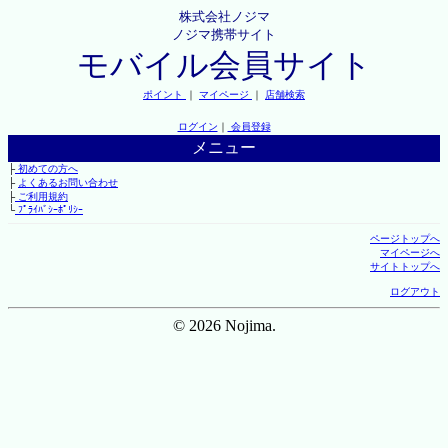
株式会社ノジマ
ノジマ携帯サイト
モバイル会員サイト
ポイント
｜
マイページ
｜
店舗検索
ログイン
｜
会員登録
メニュー
├
初めての方へ
├
よくあるお問い合わせ
├
ご利用規約
└
ﾌﾟﾗｲﾊﾞｼｰﾎﾟﾘｼｰ
ページトップへ
マイページへ
サイトトップへ
ログアウト
© 2026 Nojima.