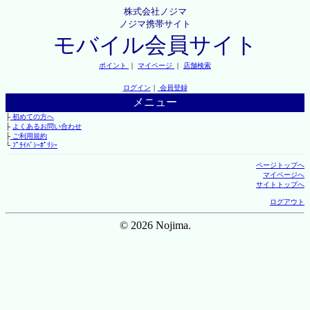
株式会社ノジマ
ノジマ携帯サイト
モバイル会員サイト
ポイント
｜
マイページ
｜
店舗検索
ログイン
｜
会員登録
メニュー
├
初めての方へ
├
よくあるお問い合わせ
├
ご利用規約
└
ﾌﾟﾗｲﾊﾞｼｰﾎﾟﾘｼｰ
ページトップへ
マイページへ
サイトトップへ
ログアウト
© 2026 Nojima.