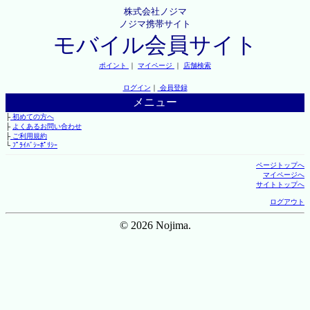
株式会社ノジマ
ノジマ携帯サイト
モバイル会員サイト
ポイント
｜
マイページ
｜
店舗検索
ログイン
｜
会員登録
メニュー
├
初めての方へ
├
よくあるお問い合わせ
├
ご利用規約
└
ﾌﾟﾗｲﾊﾞｼｰﾎﾟﾘｼｰ
ページトップへ
マイページへ
サイトトップへ
ログアウト
© 2026 Nojima.