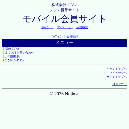
株式会社ノジマ
ノジマ携帯サイト
モバイル会員サイト
ポイント
｜
マイページ
｜
店舗検索
ログイン
｜
会員登録
メニュー
├
初めての方へ
├
よくあるお問い合わせ
├
ご利用規約
└
ﾌﾟﾗｲﾊﾞｼｰﾎﾟﾘｼｰ
ページトップへ
マイページへ
サイトトップへ
ログアウト
© 2026 Nojima.