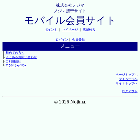
株式会社ノジマ
ノジマ携帯サイト
モバイル会員サイト
ポイント
｜
マイページ
｜
店舗検索
ログイン
｜
会員登録
メニュー
├
初めての方へ
├
よくあるお問い合わせ
├
ご利用規約
└
ﾌﾟﾗｲﾊﾞｼｰﾎﾟﾘｼｰ
ページトップへ
マイページへ
サイトトップへ
ログアウト
© 2026 Nojima.