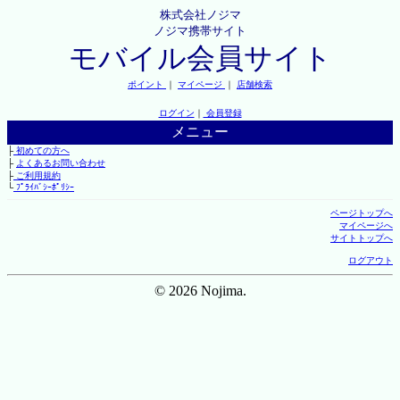
株式会社ノジマ
ノジマ携帯サイト
モバイル会員サイト
ポイント
｜
マイページ
｜
店舗検索
ログイン
｜
会員登録
メニュー
├
初めての方へ
├
よくあるお問い合わせ
├
ご利用規約
└
ﾌﾟﾗｲﾊﾞｼｰﾎﾟﾘｼｰ
ページトップへ
マイページへ
サイトトップへ
ログアウト
© 2026 Nojima.