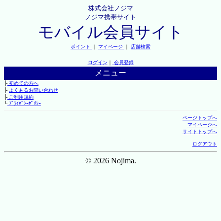
株式会社ノジマ
ノジマ携帯サイト
モバイル会員サイト
ポイント
｜
マイページ
｜
店舗検索
ログイン
｜
会員登録
メニュー
├
初めての方へ
├
よくあるお問い合わせ
├
ご利用規約
└
ﾌﾟﾗｲﾊﾞｼｰﾎﾟﾘｼｰ
ページトップへ
マイページへ
サイトトップへ
ログアウト
© 2026 Nojima.