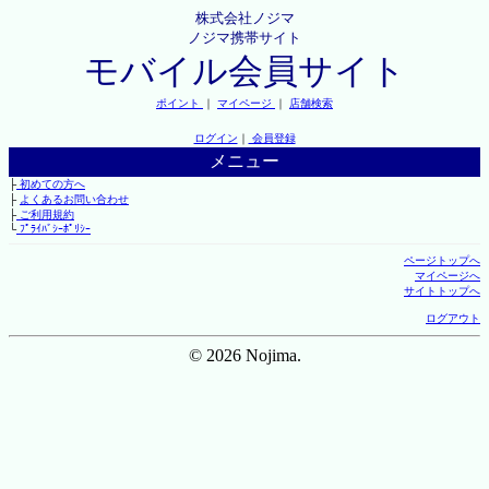
株式会社ノジマ
ノジマ携帯サイト
モバイル会員サイト
ポイント
｜
マイページ
｜
店舗検索
ログイン
｜
会員登録
メニュー
├
初めての方へ
├
よくあるお問い合わせ
├
ご利用規約
└
ﾌﾟﾗｲﾊﾞｼｰﾎﾟﾘｼｰ
ページトップへ
マイページへ
サイトトップへ
ログアウト
© 2026 Nojima.