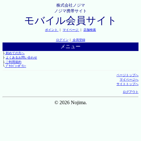
株式会社ノジマ
ノジマ携帯サイト
モバイル会員サイト
ポイント
｜
マイページ
｜
店舗検索
ログイン
｜
会員登録
メニュー
├
初めての方へ
├
よくあるお問い合わせ
├
ご利用規約
└
ﾌﾟﾗｲﾊﾞｼｰﾎﾟﾘｼｰ
ページトップへ
マイページへ
サイトトップへ
ログアウト
© 2026 Nojima.