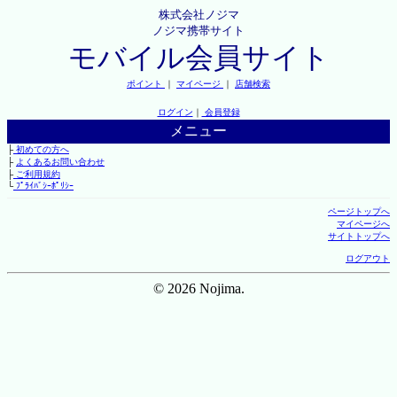
株式会社ノジマ
ノジマ携帯サイト
モバイル会員サイト
ポイント
｜
マイページ
｜
店舗検索
ログイン
｜
会員登録
メニュー
├
初めての方へ
├
よくあるお問い合わせ
├
ご利用規約
└
ﾌﾟﾗｲﾊﾞｼｰﾎﾟﾘｼｰ
ページトップへ
マイページへ
サイトトップへ
ログアウト
© 2026 Nojima.