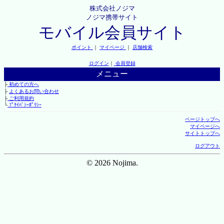
株式会社ノジマ
ノジマ携帯サイト
モバイル会員サイト
ポイント
｜
マイページ
｜
店舗検索
ログイン
｜
会員登録
メニュー
├
初めての方へ
├
よくあるお問い合わせ
├
ご利用規約
└
ﾌﾟﾗｲﾊﾞｼｰﾎﾟﾘｼｰ
ページトップへ
マイページへ
サイトトップへ
ログアウト
© 2026 Nojima.