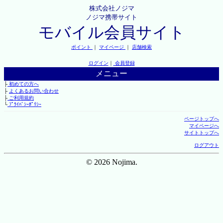
株式会社ノジマ
ノジマ携帯サイト
モバイル会員サイト
ポイント
｜
マイページ
｜
店舗検索
ログイン
｜
会員登録
メニュー
├
初めての方へ
├
よくあるお問い合わせ
├
ご利用規約
└
ﾌﾟﾗｲﾊﾞｼｰﾎﾟﾘｼｰ
ページトップへ
マイページへ
サイトトップへ
ログアウト
© 2026 Nojima.