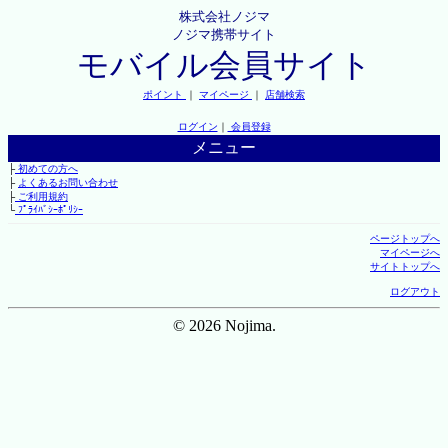
株式会社ノジマ
ノジマ携帯サイト
モバイル会員サイト
ポイント
｜
マイページ
｜
店舗検索
ログイン
｜
会員登録
メニュー
├
初めての方へ
├
よくあるお問い合わせ
├
ご利用規約
└
ﾌﾟﾗｲﾊﾞｼｰﾎﾟﾘｼｰ
ページトップへ
マイページへ
サイトトップへ
ログアウト
© 2026 Nojima.