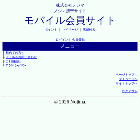
株式会社ノジマ
ノジマ携帯サイト
モバイル会員サイト
ポイント
｜
マイページ
｜
店舗検索
ログイン
｜
会員登録
メニュー
├
初めての方へ
├
よくあるお問い合わせ
├
ご利用規約
└
ﾌﾟﾗｲﾊﾞｼｰﾎﾟﾘｼｰ
ページトップへ
マイページへ
サイトトップへ
ログアウト
© 2026 Nojima.