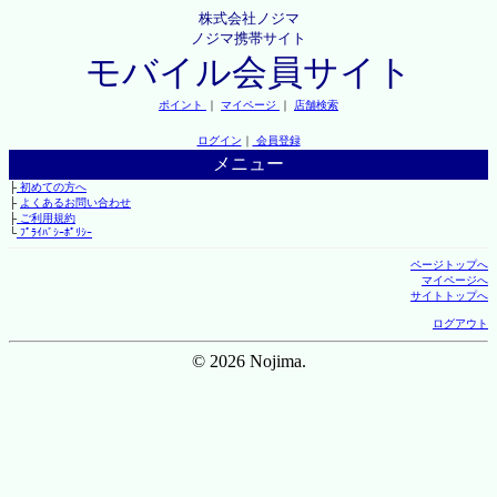
株式会社ノジマ
ノジマ携帯サイト
モバイル会員サイト
ポイント
｜
マイページ
｜
店舗検索
ログイン
｜
会員登録
メニュー
├
初めての方へ
├
よくあるお問い合わせ
├
ご利用規約
└
ﾌﾟﾗｲﾊﾞｼｰﾎﾟﾘｼｰ
ページトップへ
マイページへ
サイトトップへ
ログアウト
© 2026 Nojima.