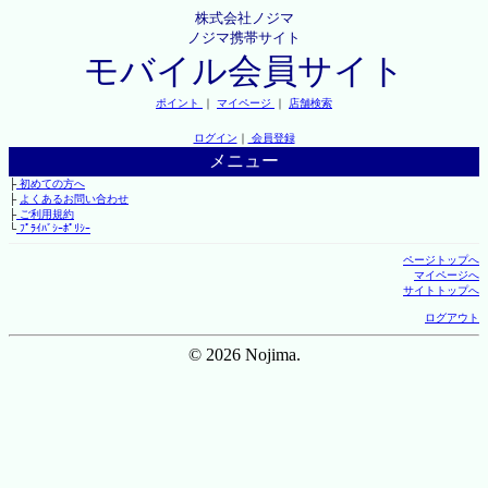
株式会社ノジマ
ノジマ携帯サイト
モバイル会員サイト
ポイント
｜
マイページ
｜
店舗検索
ログイン
｜
会員登録
メニュー
├
初めての方へ
├
よくあるお問い合わせ
├
ご利用規約
└
ﾌﾟﾗｲﾊﾞｼｰﾎﾟﾘｼｰ
ページトップへ
マイページへ
サイトトップへ
ログアウト
© 2026 Nojima.