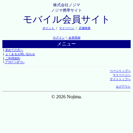
株式会社ノジマ
ノジマ携帯サイト
モバイル会員サイト
ポイント
｜
マイページ
｜
店舗検索
ログイン
｜
会員登録
メニュー
├
初めての方へ
├
よくあるお問い合わせ
├
ご利用規約
└
ﾌﾟﾗｲﾊﾞｼｰﾎﾟﾘｼｰ
ページトップへ
マイページへ
サイトトップへ
ログアウト
© 2026 Nojima.