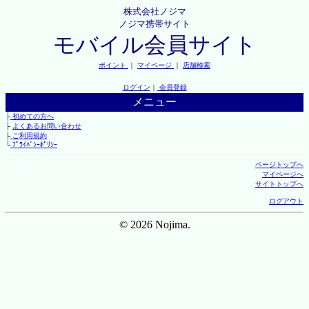
株式会社ノジマ
ノジマ携帯サイト
モバイル会員サイト
ポイント
｜
マイページ
｜
店舗検索
ログイン
｜
会員登録
メニュー
├
初めての方へ
├
よくあるお問い合わせ
├
ご利用規約
└
ﾌﾟﾗｲﾊﾞｼｰﾎﾟﾘｼｰ
ページトップへ
マイページへ
サイトトップへ
ログアウト
© 2026 Nojima.