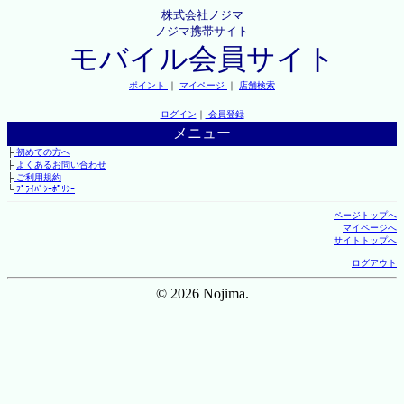
株式会社ノジマ
ノジマ携帯サイト
モバイル会員サイト
ポイント
｜
マイページ
｜
店舗検索
ログイン
｜
会員登録
メニュー
├
初めての方へ
├
よくあるお問い合わせ
├
ご利用規約
└
ﾌﾟﾗｲﾊﾞｼｰﾎﾟﾘｼｰ
ページトップへ
マイページへ
サイトトップへ
ログアウト
© 2026 Nojima.